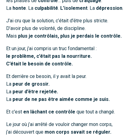
les phases de
contrôle
… puis de
craquage
.
La
honte
. La
culpabilité
.
L’isolement
. La
dépression
.
J’ai cru que la solution, c’était d’être plus stricte.
D’avoir plus de volonté, de discipline.
Mais
plus je contrôlais, plus je perdais le contrôle.
Et un jour, j’ai compris un truc fondamental :
le problème, c’était pas la nourriture.
C’était le besoin de contrôle.
Et derrière ce besoin, il y avait la peur.
La
peur de grossir.
La
peur d’être rejetée.
La
peur de ne pas être aimée comme je suis.
Et c'est
en lâchant ce contrôle
que tout a changé.
Le jour où j’ai arrêté de vouloir changer mon corps,
j’ai découvert que
mon corps savait se réguler.