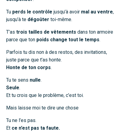
Tu
perds le contrôle
jusqu’à avoir
mal au ventre
,
jusqu’à te
dégoûter
toi-même.
T’as
trois tailles de vêtements
dans ton armoire
parce que ton
poids change tout le temps
.
Parfois tu dis non à des restos, des invitations,
juste parce que t’as honte.
Honte de ton corps
.
Tu te sens
nulle
.
Seule
.
Et tu crois que le problème, c’est toi.
Mais laisse moi te dire une chose
Tu ne l’es pas.
Et
ce n’est pas ta faute.